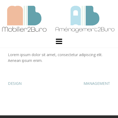
Skip
to
content
Lorem ipsum dolor sit amet, consectetur adipiscing elit.
Aenean ipsum enim.
Navigation
DESIGN
MANAGEMENT
de
l’article