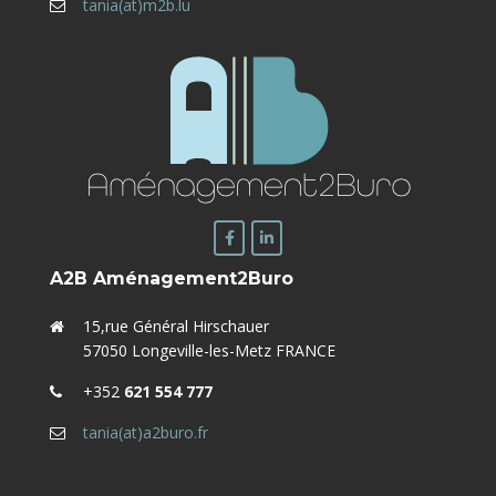
tania(at)m2b.lu
A2B Aménagement2Buro
15,rue Général Hirschauer
57050 Longeville-les-Metz FRANCE
+352
621 554 777
tania(at)a2buro.fr